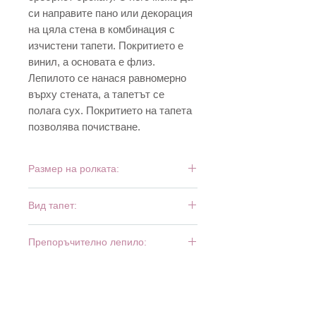
си направите пано или декорация
на цяла стена в комбинация с
изчистени тапети. Покритието е
винил, а основата е флиз.
Лепилото се нанася равномерно
върху стената, а тапетът се
полага сух. Покритието на тапета
позволява почистване.
Размер на ролката:
10,05 м х 0,53 м
Вид тапет:
винил и флиз
Препоръчително лепило:
Bartoline Fliz