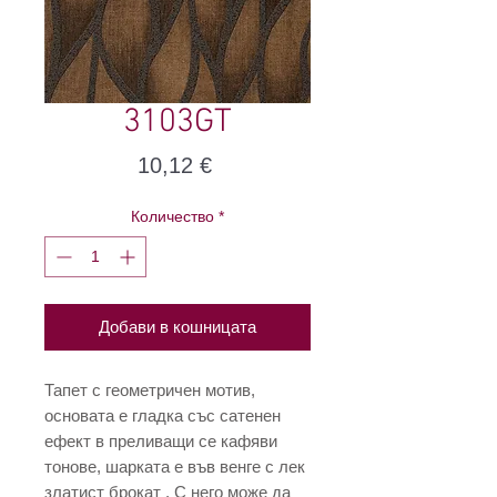
3103GT
Цена
10,12 €
Количество
*
Добави в кошницата
Тапет с геометричен мотив,
основата е гладка със сатенен
ефект в преливащи се кафяви
тонове, шарката е във венге с лек
златист брокат . С него може да