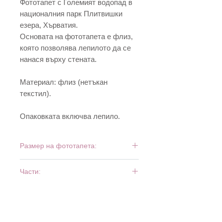
Фототапет с Големият водопад в
националния парк Плитвишки
езера, Хърватия.
Основата на фототапета е флиз,
която позволява лепилото да се
нанася върху стената.
Материал: флиз (нетъкан
текстил).
Опаковката включва лепило.
Размер на фототапета:
225 см х 250 см
Части:
3