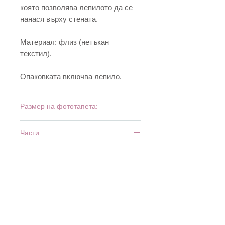
която позволява лепилото да се
нанася върху стената.
Материал: флиз (нетъкан
текстил).
Опаковката включва лепило.
Размер на фототапета:
225 см х 250 см
Части:
3