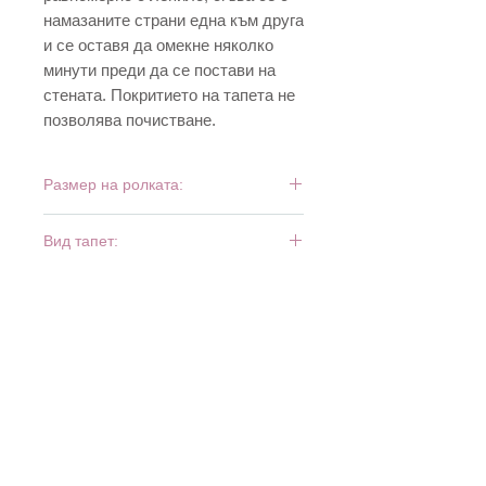
намазаните страни една към друга
и се оставя да омекне няколко
минути преди да се постави на
стената. Покритието на тапета не
позволява почистване.
Размер на ролката:
10 м х 0,53 м
Вид тапет:
дуплекс