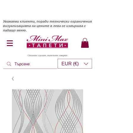
Уважаеми клиенти, поради технически ограничения
визуализацията на цените в лева се извършва с
падащо меню.
Стените слушат, тапетите говорят
EUR (€)