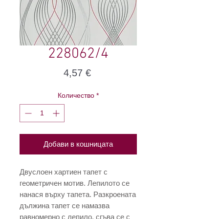
228062/4
Цена
4,57 €
Количество
*
Добави в кошницата
Двуслоен хартиен тапет с
геометричен мотив. Лепилото се
нанася върху тапета. Разкроената
дължина тапет се намазва
равномерно с лепило, сгъва се с