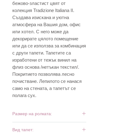
бежово-зластист цвят от
колекция Tradizione Italiana II.
Създава изискана и уютна
атмосфера на Вашия дом, офис
или хотел. С него може да
декорирате цялото помещение
или да се използва за комбинация
с други тапети. Тапетите са
изработени от тежък винил на
флиз основа /нетъкан текстил/.
Покритието позволява лесно
почистване. Лепилото се нанася
само на стената, а тапетът се
полага сух.
Размер на ролката:
10 м х 0,53 м
Вид тапет: