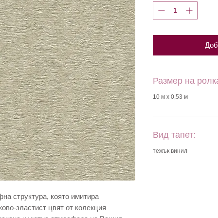
Доб
Размер на ролк
10 м х 0,53 м
Вид тапет:
тежък винил
фна структура, която имитира
жово-зластист цвят от колекция