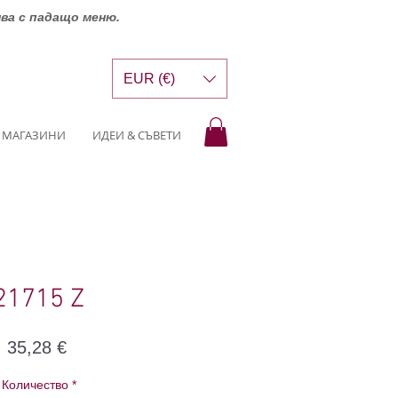
шва с падащо меню.
EUR (€)
МАГАЗИНИ
ИДЕИ & СЪВЕТИ
21715 Z
Цена
35,28 €
Количество
*