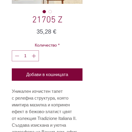
21705 Z
Цена
35,28 €
Количество
*
Добави в кошницата
Уникален изчистен тапет
с релефна структура, която
имитира мазилка и копринен
ефект в бежово-златист цвят
от колекция Tradizione Italiana II.
Създава изискана и уютна
атмосфера на Вашия дом, офис