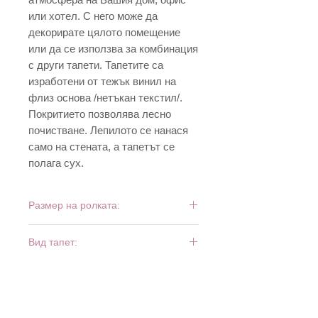
или хотел. С него може да
декорирате цялото помещение
или да се използва за комбинация
с други тапети. Тапетите са
изработени от тежък винил на
флиз основа /нетъкан текстил/.
Покритието позволява лесно
почистване. Лепилото се нанася
само на стената, а тапетът се
полага сух.
Размер на ролката:
10 м х 0,53 м
Вид тапет:
тежък винил