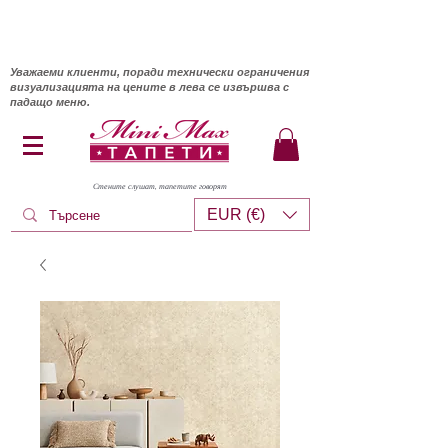
Уважаеми клиенти, поради технически ограничения
визуализацията на цените в лева се извършва с
падащо меню.
Стените слушат, тапетите говорят
EUR (€)