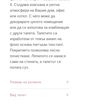
II. Създава изискана и уютна
атмосфера на Вашия дом, офис
или хотел. С него може да
декорирате цялото помещение
или да се използва за комбинация
с други тапети. Тапетите са
изработени от тежък винил на
флиз основа /нетъкан текстил/.
Покритието позволява лесно
почистване. Лепилото се нанася
само на стената, а тапетът се
полага сух.
Размер на ролката:
10 м х 0,53 м
Вид тапет:
тежък винил