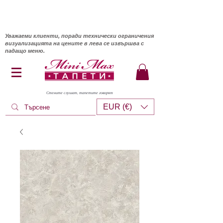
Уважаеми клиенти, поради технически ограничения
визуализацията на цените в лева се извършва с
падащо меню.
Стените слушат, тапетите говорят
EUR (€)