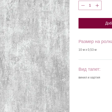
Доб
Размер на ролк
10 м х 0,53 м
Вид тапет:
винил и хартия