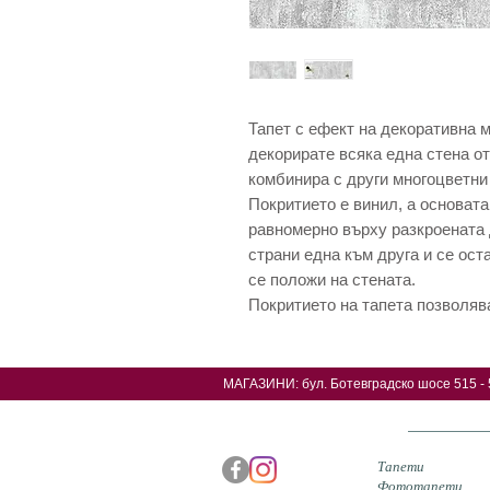
Тапет с ефект на декоративна м
декорирате всяка една стена о
комбинира с други многоцветни
Покритието е винил, а основата
равномерно върху разкроената 
страни една към друга и се ост
се положи на стената.
Покритието на тапета позволяв
МАГАЗИНИ: б
ул. Ботевградско шосе 515 - 
Тапети
Фототапети