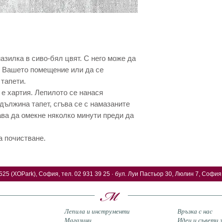
азилка в сиво-бял цвят. С него може да
т Вашето помещение или да се
 тапети.
 е хартия. Лепилото се нанася
дължина тапет, сгъва се с намазаните
ава да омекне няколко минути преди да
а почистване.
525 (XOPark), София, тел. 02 931 39 25 · бул. Луи Пастьор 30, Люлин 7, София,
Лепила и инструменти
Връзка с нас
Магазини
Идеи и съвети