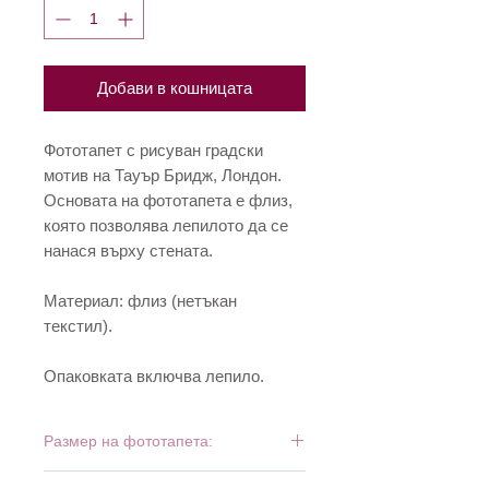
Добави в кошницата
Фототапет с рисуван градски
мотив на Тауър Бридж, Лондон.
Основата на фототапета е флиз,
която позволява лепилото да се
нанася върху стената.
Материал: флиз (нетъкан
текстил).
Опаковката включва лепило.
Размер на фототапета:
150 см х 250 см