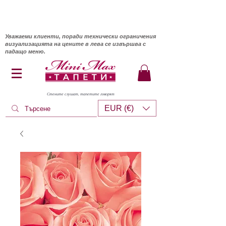
Уважаеми клиенти, поради технически ограничения
визуализацията на цените в лева се извършва с
падащо меню.
Стените слушат, тапетите говорят
EUR (€)