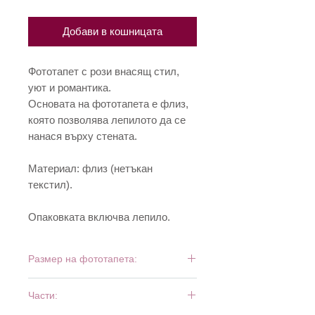
Добави в кошницата
Фототапет с рози внасящ стил,
уют и романтика.
Основата на фототапета е флиз,
която позволява лепилото да се
нанася върху стената.
Материал: флиз (нетъкан
текстил).
Опаковката включва лепило.
Размер на фототапета:
150 см х 250 см
Части: