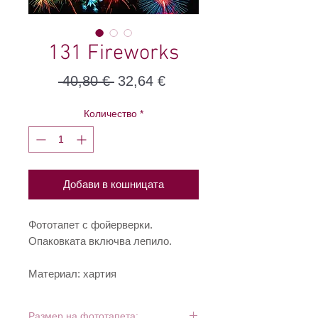
131 Fireworks
Редовна
Продажна
 40,80 € 
32,64 €
цена
цена
Количество
*
Добави в кошницата
Фототапет с фойерверки.
Опаковката включва лепило.
Материал: хартия
Размер на фототапета: