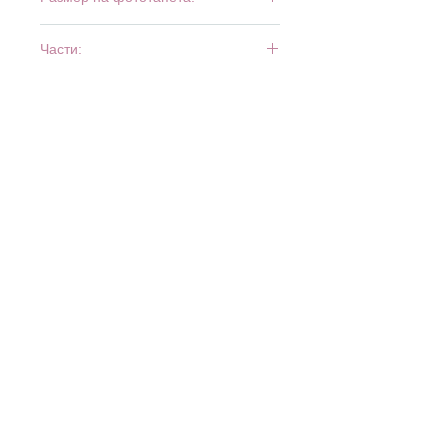
366 см x 254 см
Части:
8