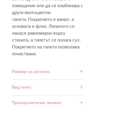
помещение или да се комбинира с
други многоцветни
тапети. Покритието е винил, а
основата е флиз. Лепилото се
нанася равномерно върху
стената, а тапетът се полага сух.
Покритието на тапета позволява
почистване.
Размер на ролката:
10,05 м х 0,53 м
Вид тапет:
винил и флиз
Препоръчително лепило:
Bartoline Fliz