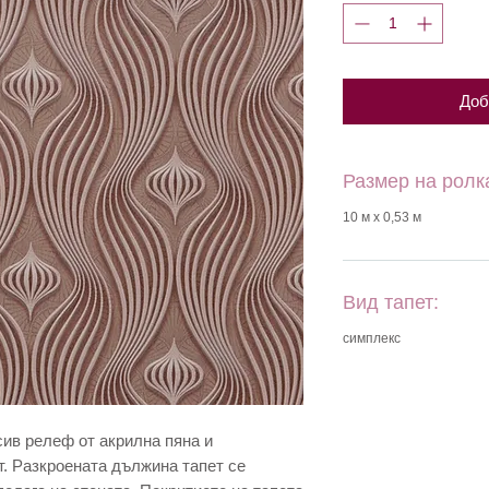
Доб
Размер на ролк
10 м х 0,53 м
Вид тапет:
симплекс
сив релеф от акрилна пяна и
т. Разкроената дължина тапет се