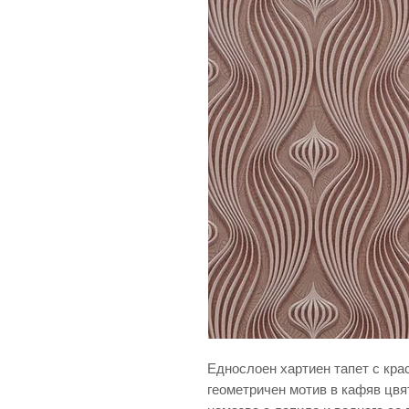
Еднослоен хартиен тапет с кра
геометричен мотив в кафяв цвя