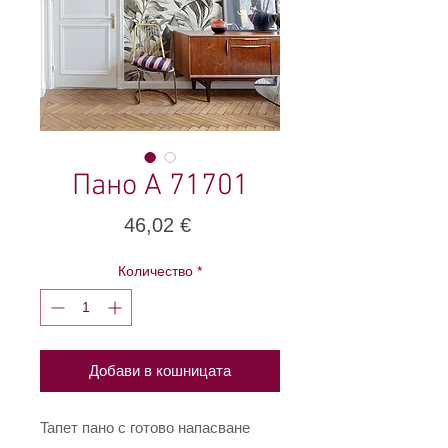
Пано A 71701
Цена
46,02 €
Количество
*
Добави в кошницата
Taпет пано с готово напасване