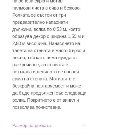
на основа екрю и мотив
палмови листа в сиво и бежово.
Ролката се състои от три
предварително напаснати
дължини, всяка по 0,53 м, която
образува декор с ширина 1,59 м и
2,80 м височина. Нанасянето на
тапета на стената е много бързо и
лесно, тъй като няма нужда от
разкрояване, а основата е
нетъкана и лепилото се нанася
само на стената. Мотивът е с
безкрайна повтаряемост и може
да бъде продължен със следваща
ролка. Покритието е от винил и
позволява почистване.
Размер на ролката:
8,84 м х 0,53 см