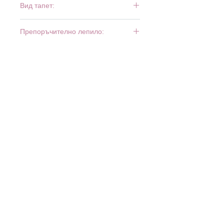
Вид тапет:
винил и флиз
Препоръчително лепило:
Bartoline Fliz
МАГАЗИНИ: б
ул. Ботевградско шосе 515 - 525
(XOPark), София, тел.
02 931 39 25
· бул. Луи Пастьор
30, Люлин 7, София, тел.
02 927 73 22
·
www.minimax.bg