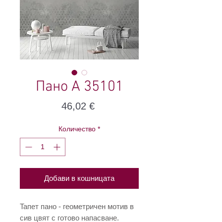
Пано A 35101
Цена
46,02 €
Количество
*
Добави в кошницата
Taпет пано - геометричен мотив в
сив цвят с готово напасване.