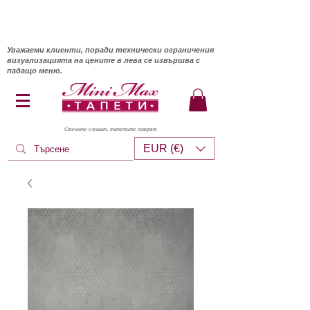
Уважаеми клиенти, поради технически ограничения
визуализацията на цените в лева се извършва с
падащо меню.
Стените слушат, тапетите говорят
EUR (€)