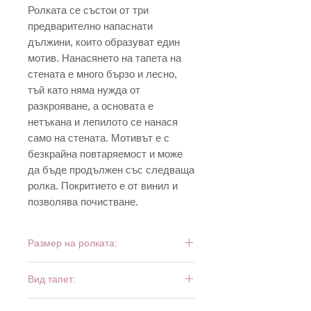
Ролката се състои от три
предварително напаснати
дължини, които образуват един
мотив. Нанасянето на тапета на
стената е много бързо и лесно,
тъй като няма нужда от
разкрояване, а основата е
нетъкана и лепилото се нанася
само на стената. Мотивът е с
безкрайна повтаряемост и може
да бъде продължен със следваща
ролка. Покритието е от винил и
позволява почистване.
Размер на ролката:
8,84 м х 0,53 см
Вид тапет:
винил и флиз