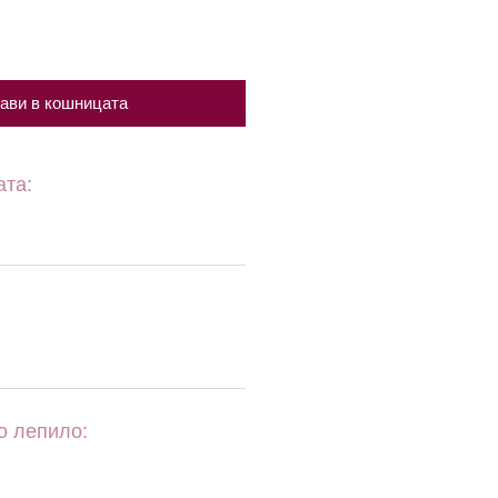
ави в кошницата
ата:
о лепило: