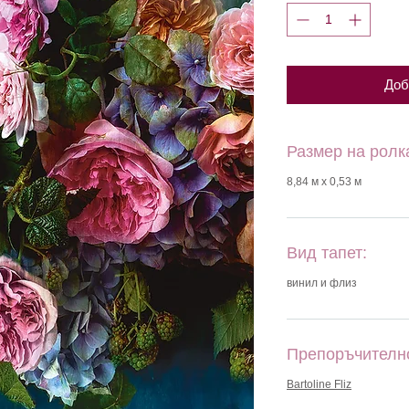
Доб
Размер на ролк
8,84 м х 0,53 м
Вид тапет:
винил и флиз
Препоръчителн
Bartoline Fliz