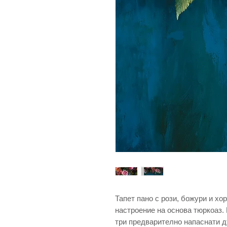
Тапет пано с рози, божури и х
настроение на основа тюркоаз. 
три предварително напаснати дъ