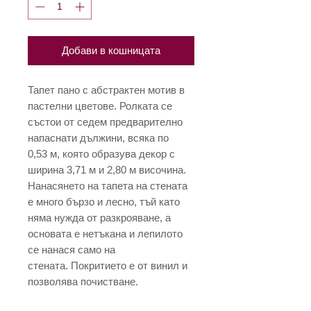
Добави в кошницата
Тапет пано с абстрактен мотив в
пастелни цветове. Ролката се
състои от седем предварително
напаснати дължини, всяка по
0,53 м, която образува декор с
ширина 3,71 м и 2,80 м височина.
Нанасянето на тапета на стената
е много бързо и лесно, тъй като
няма нужда от разкрояване, а
основата е нетъкана и лепилото
се нанася само на
стената. Покритието е от винил и
позволява почистване.