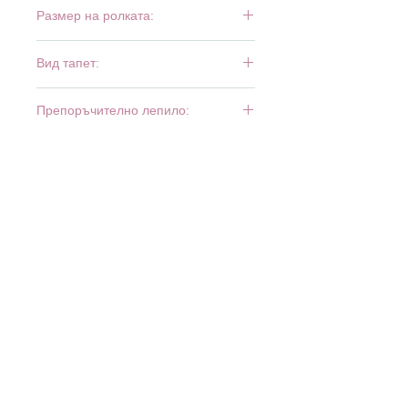
Размер на ролката:
20,21 м х 0,53 м
Вид тапет:
винил и флиз
Препоръчително лепило:
Bartoline Fliz
МАГАЗИНИ: б
ул. Ботевградско шосе 515 - 525
(XOPark), София, тел.
02 931 39 25
· бул. Луи Пастьор
30, Люлин 7, София, тел.
02 927 73 22
·
www.minimax.bg