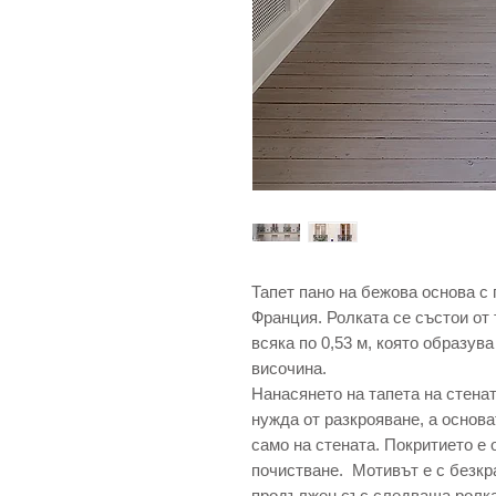
Тапет пано на бежова основа с
Франция. Ролката се състои от
всяка по 0,53 м, която образува
височина.
Нанасянето на тапета на стенат
нужда от разкрояване, а основа
само на стената. Покритието е 
почистване. Мотивът е с безкр
продължен със следваща ролка