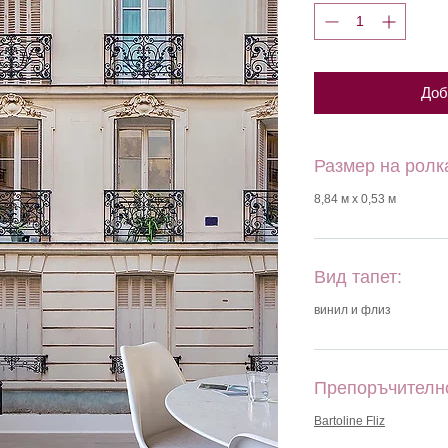
Доб
Размер на ролк
8,84 м х 0,53 м
Вид тапет:
винил и флиз
Препоръчителн
Bartoline Fliz