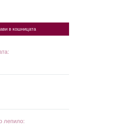
ави в кошницата
ата:
о лепило: