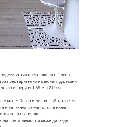
 градски мотив пренасящ ни в Париж,
 три предварително напаснати дължини,
 декор с ширина 1,59 м и 2,80 м
а е много бързо и лесно, тъй като няма
та е нетъкана и лепилото се нанася
от винил и позволява
айна повтаряемост и може да бъде
.