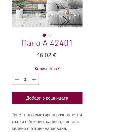
Пано А 42401
Цена
46,02 €
Количество
*
Добави в кошницата
Taпет пано имитиращ разноцветни
дъски в бежово, кафяво, синьо и
зелено с готово напасване.