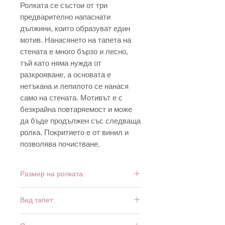
Ролката се състои от три
предварително напаснати
дължини, които образуват един
мотив. Нанасянето на тапета на
стената е много бързо и лесно,
тъй като няма нужда от
разкрояване, а основата е
нетъкана и лепилото се нанася
само на стената. Мотивът е с
безкрайна повтаряемост и може
да бъде продължен със следваща
ролка. Покритието е от винил и
позволява почистване.
Размер на ролката:
8,84 м х 0,53 см
Вид тапет:
винил и флиз