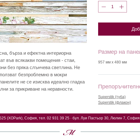
Доб
Размер на пане
сна, бърза и ефектна интериорна
ат във всякакви помещения - стаи,
957 мм x 480 мм
они без пряка слънчева светлина. Не
използват безпроблемно в мокри
панелите не се изисква идеално гладка
Препоръчителн
ални за прикриване на неравности.
Superstik (туба)
Superstik (флакон)
525 (XOPark), София, тел. 02 931 39 25 · бул. Луи Пастьор 30, Люлин 7, София,