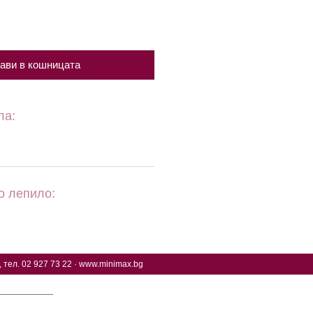
ави в кошницата
ла:
о лепило:
 тел. 02 927 73 22 ·
www.minimax.bg