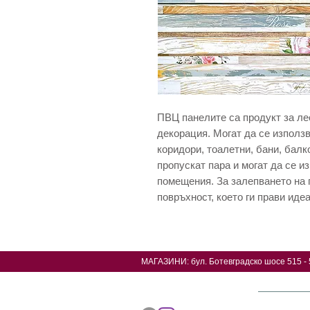
ПВЦ панелите са продукт за ле
декорация. Могат да се използв
коридори, тоалетни, бани, балк
пропускат пара и могат да се 
помещения. За залепването на 
повръхност, което ги прави иде
МАГАЗИНИ: б
ул. Ботевградско шосе 515 - 