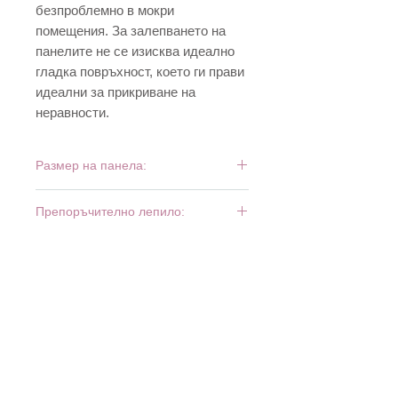
безпроблемно в мокри
помещения. За залепването на
панелите не се изисква идеално
гладка повръхност, което ги прави
идеални за прикриване на
неравности.
Размер на панела:
992 мм x 648 мм
Препоръчително лепило:
Superstik (туба)
Superstik (флакон)