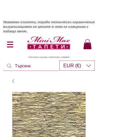
Уважаеми клиенти, поради технически ограничения
визуализацията на цените в лева се извършва с
падащо меню.
Стените слушат, тапетите говорят
EUR (€)