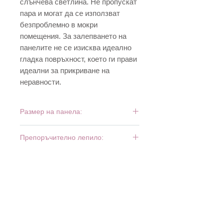
слънчева светлина. Не пропускат
пара и могат да се използват
безпроблемно в мокри
помещения. За залепването на
панелите не се изисква идеално
гладка повръхност, което ги прави
идеални за прикриване на
неравности.
Размер на панела:
947 мм x 648 мм
Препоръчително лепило:
Superstik (туба)
Superstik (флакон)