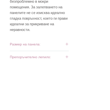
безпроблемно в мокри
помещения. За залепването на
панелите не се изисква идеално
гладка повръхност, което ги прави
идеални за прикриване на
неравности.
Размер на панела:
956 мм x 480 мм
Препоръчително лепило:
Superstik (туба)
Superstik (флакон)