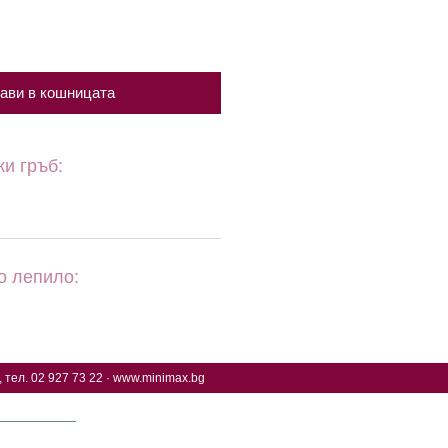
ави в кошницата
ки гръб:
о лепило:
 тел. 02 927 73 22 ·
www.minimax.bg