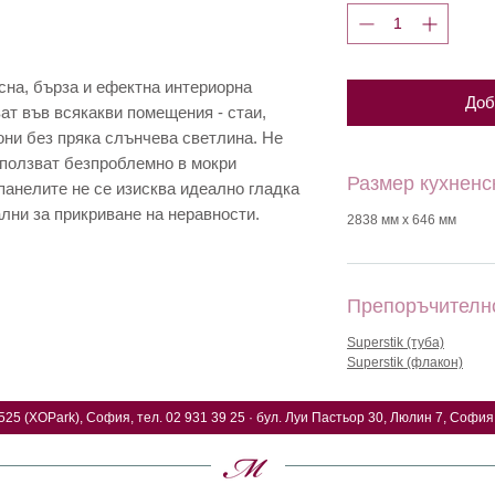
сна, бърза и ефектна интериорна
Доб
ат във всякакви помещения - стаи,
они без пряка слънчева светлина. Не
използват безпроблемно в мокри
Размер кухненс
панелите не се изисква идеално гладка
ални за прикриване на неравности.
2838 мм х 646 мм
Препоръчителн
Superstik (туба)
Superstik (флакон)
525 (XOPark), София, тел. 02 931 39 25 · бул. Луи Пастьор 30, Люлин 7, София,