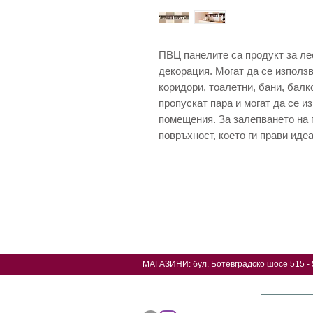
ПВЦ панелите са продукт за ле
декорация. Могат да се използв
коридори, тоалетни, бани, балк
пропускат пара и могат да се 
помещения. За залепването на 
повръхност, което ги прави иде
МАГАЗИНИ: б
ул. Ботевградско шосе 515 - 