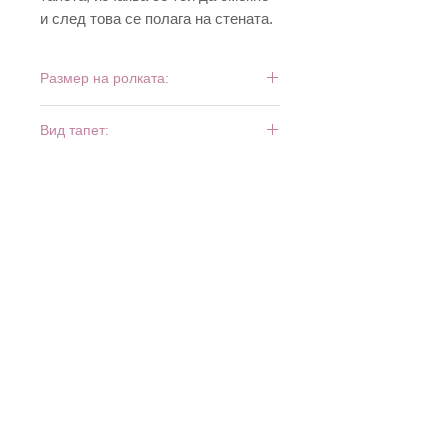
и след това се полага на стената.
Размер на ролката:
10 м х 0,53 м
Вид тапет:
винил и хартия