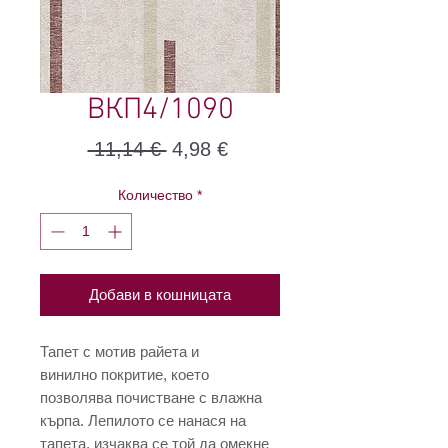
ВКП4/1090
Редовна
Продажна
 11,14 € 
4,98 €
цена
цена
Количество
*
Добави в кошницата
Тапет с мотив райета и
винилно покритие, което
позволява почистване с влажна
кърпа. Лепилото се нанася на
тапета, изчаква се той да омекне