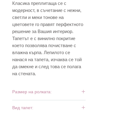
Класика преплитаща се с
модерност, в съчетание с нежни,
светли и меки тонове на
цветовете го правят перфектното
решение за Вашия интериор.
Тапетът е с винилно покритие
което позволява почистване с
влажна кърпа. Лепилото се
нанася на тапета, изчаква се той
да омекне и след това се полага
на стената.
Размер на ролката:
10 м х 0,53 м
Вид тапет:
винил и хартия