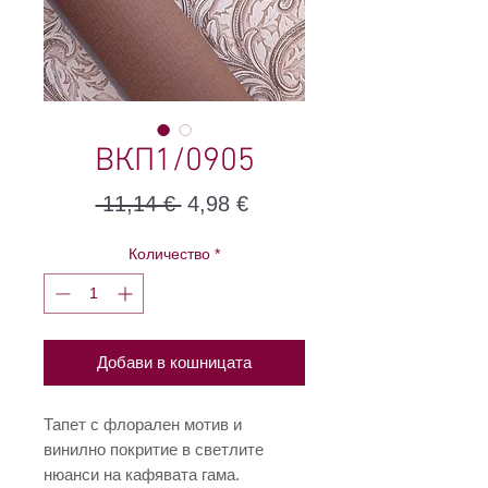
ВКП1/0905
Редовна
Продажна
 11,14 € 
4,98 €
цена
цена
Количество
*
Добави в кошницата
Тапет с флорален мотив и
винилно покритие в светлите
нюанси на кафявата гама.