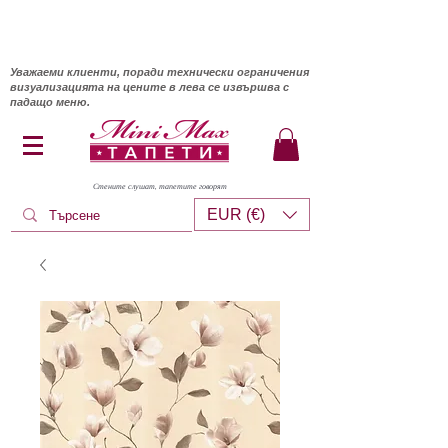
Уважаеми клиенти, поради технически ограничения
визуализацията на цените в лева се извършва с
падащо меню.
Стените слушат, тапетите говорят
EUR (€)