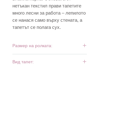
нетъкан текстил прави тапетите
много лесни за работа – лепилото
се нанася само върху стената, а
тапетът се полага сух.
Размер на ролката:
10 м х 0,53 м
Вид тапет:
винил и флиз