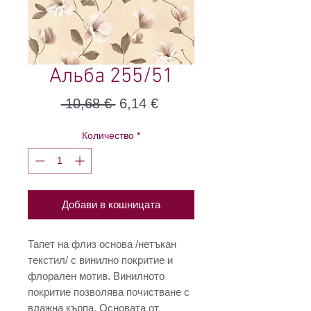
Альба 255/51
Редовна
Продажна
 10,68 € 
6,14 €
цена
цена
Количество
*
Добави в кошницата
Тапет на флиз основа /нетъкан
текстил/ с винилно покритие и
флорален мотив. Винилното
покритие позволява почистване с
влажна кърпа. Основата от