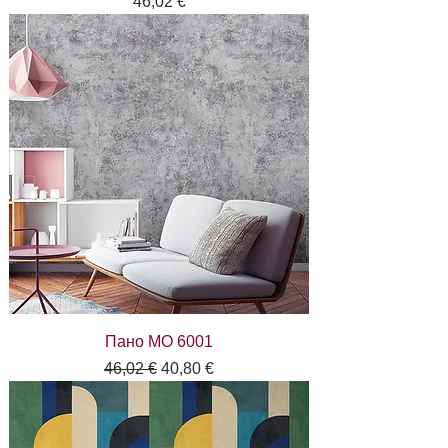
Цена
46,02 €
Пано MO 6001
Редовна цена
Продажна цена
46,02 €
40,80 €