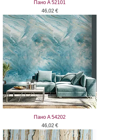
Пано A 52101
Цена
46,02 €
Пано A 54202
Цена
46,02 €