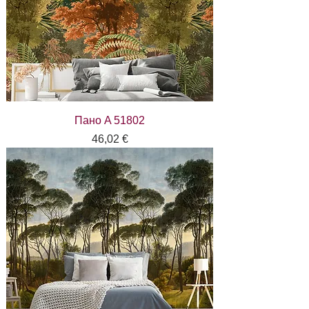
Пано A 51802
Цена
46,02 €