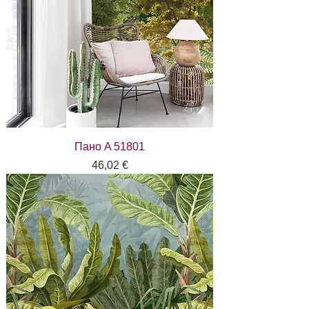
Пано A 51801
Цена
46,02 €