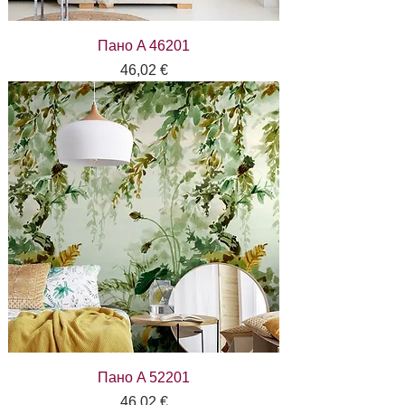
Пано A 46201
Цена
46,02 €
Пано A 52201
Цена
46,02 €