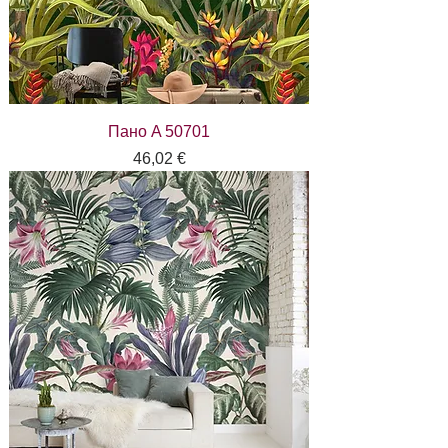
Пано A 50701
Цена
46,02 €