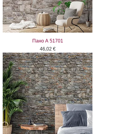
Пано А 51701
Цена
46,02 €