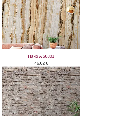
Пано A 50801
Цена
46,02 €