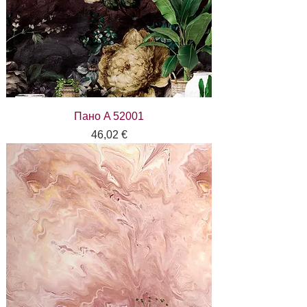
Пано A 52001
Цена
46,02 €