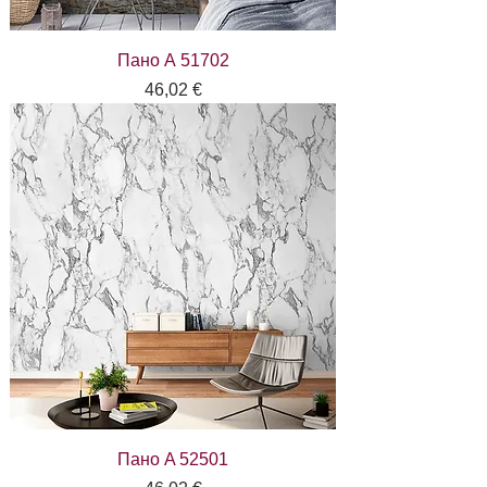
Пано А 51702
Цена
46,02 €
Пано A 52501