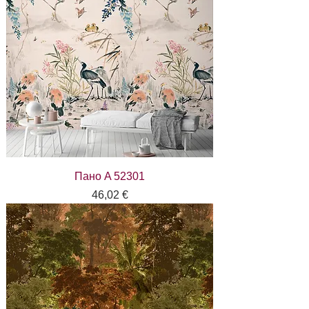
Пано A 52301
Цена
46,02 €