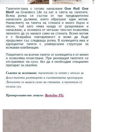
Тапетите-пана с готово напасване
One Roll One
Motif
на Grandeco Life са хит в света на тапетите.
Всяка ролка се състои от три предварително
напаснати дължини, които образуват един мотив.
Нанасянето на тапета на стената е много бързо и
лесно, тъй като няма нужда от разкрояване и
напасване, а основата от нетъкан текстил позволява
лепилото да се нанася само на стената. Всеки мотив
е с безкрайна повтаряемост и може да бъде
продължен със следваща ролка. В колекцията има и
едноцветни тапети с универсални структури за
всякакви комбинации.
Покритието на всички тапети от колекцията е от винил
и позволява почистване. При реновация тапетите се
отстраняват на сухо, без да е необходим специален
препарат за сваляне.
Съвети за залепване:
тапетите се лепят с лепило за
флиз тапети разтворено в съответната пропорция.
Лепилото се нанася само на стената, а тапетът се
полага сух.
Препоръчително лепило:
Bartoline Fliz