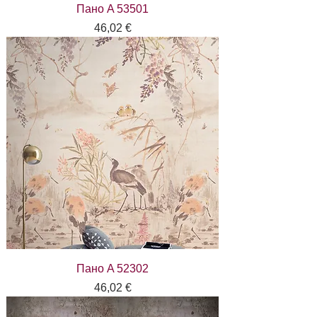
Пано A 53501
Цена
46,02 €
Пано A 52302
Цена
46,02 €