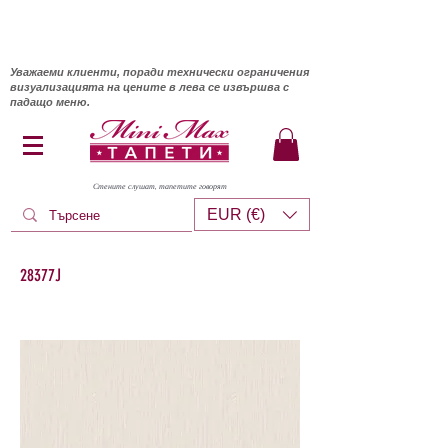
Уважаеми клиенти, поради технически ограничения
визуализацията на цените в лева се извършва с
падащо меню.
Стените слушат, тапетите говорят
EUR (€)
28377J