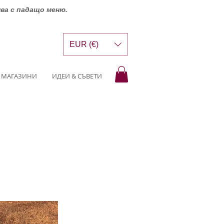
шва с падащо меню.
EUR (€)
МАГАЗИНИ
ИДЕИ & СЪВЕТИ